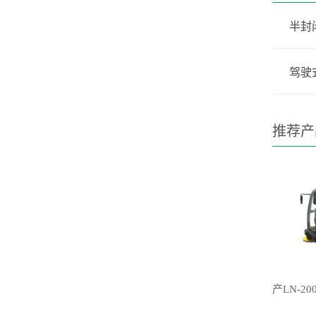
半封
驾驶
推荐产