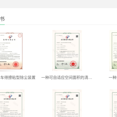
书
扫车得撩粘型除尘装置
一种可自适应空间面积的清扫灰尘用扫地机
一种